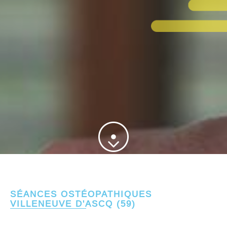
SÉANCES OSTÉOPATHIQUES
VILLENEUVE D'ASCQ (59)