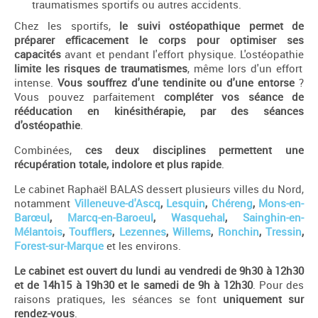
traumatismes sportifs ou autres accidents.
Chez les sportifs,
le suivi ostéopathique permet de
préparer efficacement le corps pour optimiser ses
capacités
avant et pendant l'effort physique. L'ostéopathie
limite les risques de traumatismes
, même lors d'un effort
intense.
Vous souffrez d'une tendinite ou d'une entorse
?
Vous pouvez parfaitement
compléter vos séance de
rééducation en kinésithérapie, par des séances
d'ostéopathie
.
Combinées,
ces deux disciplines permettent une
récupération totale, indolore et plus rapide
.
Le cabinet Raphaël BALAS dessert plusieurs villes du Nord,
notamment
Villeneuve-d'Ascq
,
Lesquin
,
Chéreng
,
Mons-en-
Barœul
,
Marcq-en-Baroeul
,
Wasquehal
,
Sainghin-en-
Mélantois
,
Toufflers
,
Lezennes
,
Willems
,
Ronchin
,
Tressin
,
Forest-sur-Marque
et les environs.
Le cabinet est ouvert du lundi au vendredi de 9h30 à 12h30
et de 14h15 à 19h30 et le samedi de 9h à 12h30
. Pour des
raisons pratiques, les séances se font
uniquement sur
rendez-vous
.