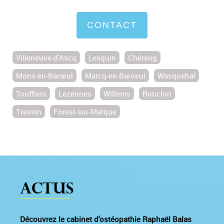
CONTACT
Villeneuve-d'Ascq
Lesquin
Chéreng
Mons-en-Barœul
Marcq-en-Baroeul
Wasquehal
Toufflers
Lezennes
Willems
Ronchin
Tressin
Forest-sur-Marque
Actus
Découvrez le cabinet d'ostéopathie Raphaël Balas