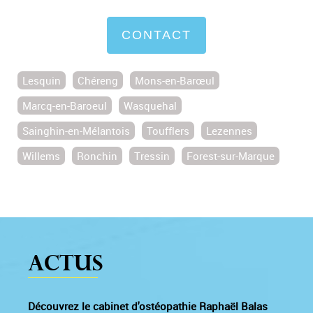
CONTACT
Lesquin
Chéreng
Mons-en-Barœul
Marcq-en-Baroeul
Wasquehal
Sainghin-en-Mélantois
Toufflers
Lezennes
Willems
Ronchin
Tressin
Forest-sur-Marque
Actus
Découvrez le cabinet d'ostéopathie Raphaël Balas